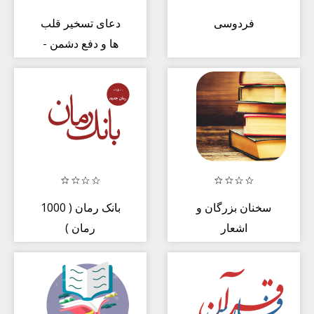
فردوسی
دعای تسخیر قلب
ها و دفع دشمن -
رزق و جذب
محبوبیت
سخنان بزرگان و
بانک رمان ( 1000
اشعار
رمان )