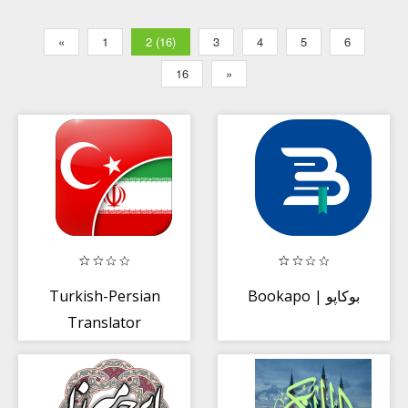
«
1
2 (16)
3
4
5
6
16
»
Turkish-Persian
Bookapo | بوکاپو
Translator