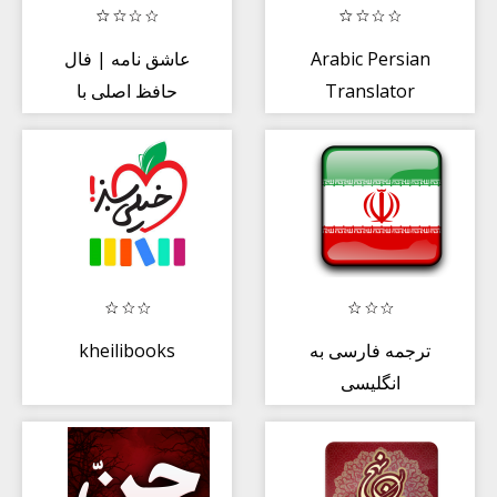
عاشق نامه | فال
Arabic Persian
حافظ اصلی با
Translator
تفسیر و معنی
روزانه
kheilibooks
ترجمه فارسی به
انگلیسی