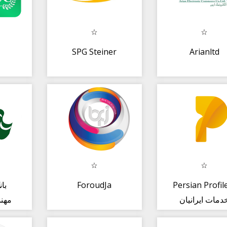
SPG Steiner
Arianltd
با
ForoudJa
Persian Profil
دمات ایرانیان
مهن