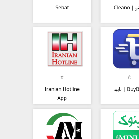
Sebat
Clean
Iranian Hotline
بایبد | Bu
App