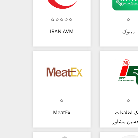
IRAN AVM
مینوک
MeatEx
نک اطلاعات
دسین مشاور
ایران(Iran