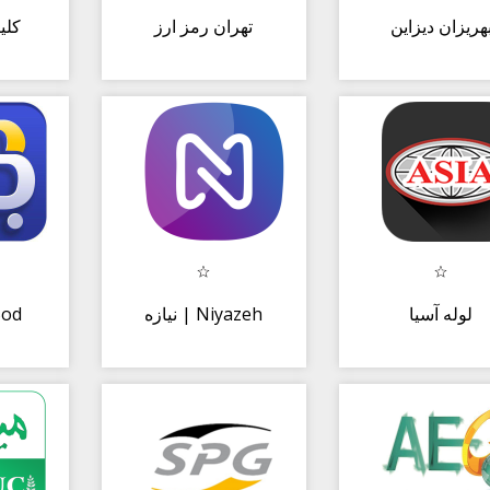
هریزان دیزاین
تهران رمز ارز
o | کلینو
لوله آسیا
نیازه | Niyazeh
yBod