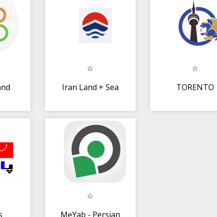
ng)
and
Iran Land + Sea
TORENTO
s
MeYab - Persian