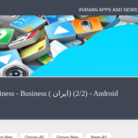
IRANIAN APPS AND NEWS
Applications - Applications-Business - Business ( ایران) (2/2) - Android
ons-New
Games-All
Games-New
News-All