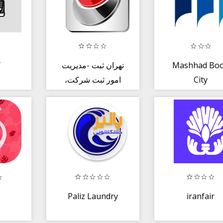
ک
تهران ثبت -مدیریت
Mashhad Bo
امور ثبت شرکت،
City
نام و علائم تجاری
Paliz Laundry
iranfair