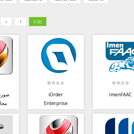
«
1
2 (2)
صورتج
iOrder
ImenFAAC
مجا
Enterprise